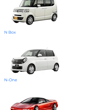
N Box
N-One