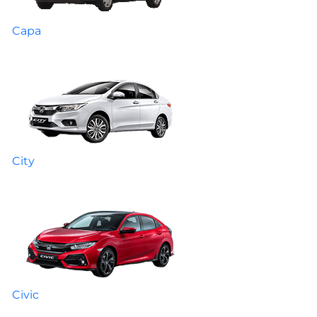
Capa
City
Civic