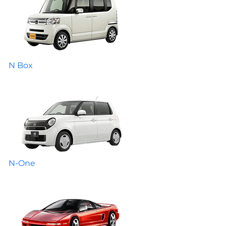
N Box
N-One