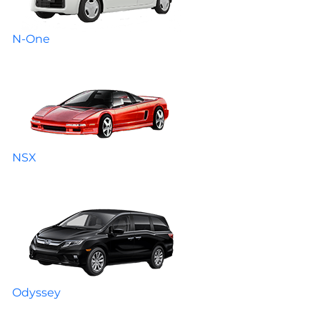
N-One
NSX
Odyssey