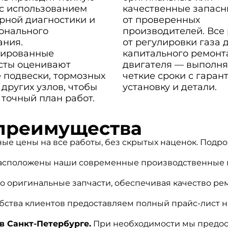
 с использованием
качественные запасн
рной диагностики и
от проверенных
онального
производителей. Все
ания.
от регулировки газа 
ированные
капитального ремонт
сты оценивают
двигателя — выполня
 подвески, тормозных
четкие сроки с гаран
 других узлов, чтобы
установку и детали.
 точный план работ.
преимущества
 цены на все работы, без скрытых наценок. Подроб
асположены наши современные производственные пл
о оригинальные запчасти, обеспечивая качество ре
бства клиентов предоставляем полный прайс-лист на
в Санкт-Петербурге.
При необходимости мы предост