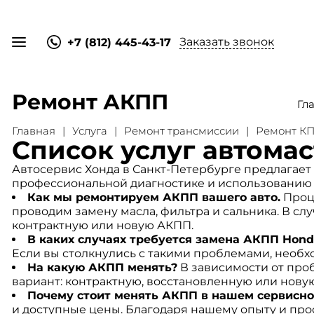
Заказать звонок
+7 (812) 445-43-17
Ремонт АКПП
Гл
Главная
Услуга
Ремонт трансмиссии
Ремонт К
Список услуг автома
Автосервис Хонда в Санкт-Петербурге предлагает
профессиональной диагностике и использованию о
Как мы ремонтируем АКПП вашего авто.
Проце
проводим замену масла, фильтра и сальника. В с
контрактную или новую АКПП.
В каких случаях требуется замена АКПП Hond
Если вы столкнулись с такими проблемами, необх
На какую АКПП менять?
В зависимости от про
вариант: контрактную, восстановленную или нову
Почему стоит менять АКПП в нашем сервисно
и доступные цены. Благодаря нашему опыту и про