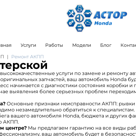
авная
Услуги
Работы
Модели
Блог
Конта
ПП
Ремонт АКПП
стерской
 высококачественные услуги по замене и ремонту а
ригинальных запчастей, ваш автомобиль Honda буде
сс начинается с диагностики состояния коробки и 
лучае выявления более серьезных проблем переходим
a?
Основные признаки неисправности АКПП: рывки п
одимо незамедлительно обратиться к специалистам.
бега вашего автомобиля Honda, бюджета и других 
ю АКПП.
м центре?
Мы предлагаем гарантию на все виды раб
фессионализму, ваш автомобиль будет в безопасност